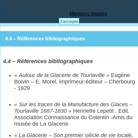
En poursuivant votre navigation sur ce site, vous acceptez
l'utilisation de cookies pour vous proposer des contenus et
services adaptés.
Mentions légales
.
J'accepte
4.4 – Références bibliographiques
4.
4
–
Références bibliographiques
«
Autour de la Glacerie de Tourlaville »
Eugène
Boivin – E. Morel, imprimeur-éditeur – Cherbourg
- 1929
«
Sur les traces de la Manufacture des Glaces –
Tourlaville 1667-1830 »
Henriette Lepetit . Edit.
Association Connaissance du Cotentin -Amis du
musée de La Glacerie
« La Glacerie – Son premier siècle de vie locale,