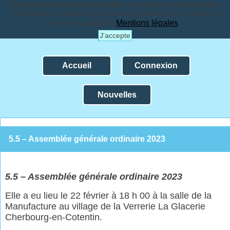
En poursuivant votre navigation sur ce site, vous acceptez
l'utilisation de cookies pour vous proposer des contenus et
services adaptés.
Mentions légales
.
J'accepte
Accueil
Connexion
Nouvelles
5.5 – Assemblée générale ordinaire 2023
5.
5
– A
ssemblée générale ordinaire 2023
Elle a eu lieu le 22 février à 18 h 00 à la salle de la
Manufacture au village de la Verrerie La Glacerie
Cherbourg-en-Cotentin.