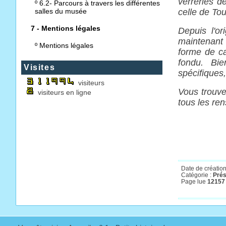
verreries d
º
6.2- Parcours à travers les différentes
salles du musée
celle de Tou
7 - Mentions légales
Depuis l'o
maintenant 
º
Mentions légales
forme de car
fondu. Bi
Visites
spécifiques
visiteurs
Vous trouve
visiteurs en ligne
tous les ren
Date de création
Catégorie :
Prés
Page lue
12157 