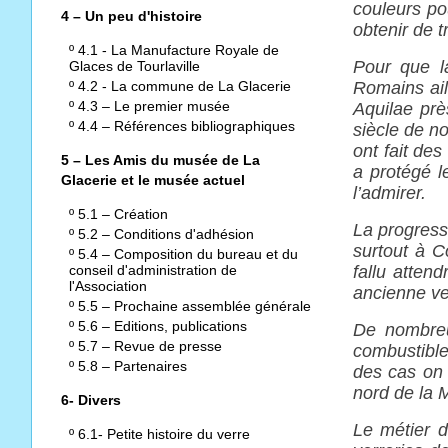
couleurs po
4 – Un peu d'histoire
obtenir de t
º
4.1 - La Manufacture Royale de
Pour que l
Glaces de Tourlaville
º
4.2 - La commune de La Glacerie
Romains ail
º
4.3 – Le premier musée
Aquilae prè
º
4.4 – Références bibliographiques
siècle de no
ont fait des
5 – Les Amis du musée de La
a protégé 
Glacerie et le musée actuel
l’admirer.
º
5.1 – Création
La progressi
º
5.2 – Conditions d'adhésion
surtout à C
º
5.4 – Composition du bureau et du
conseil d'administration de
fallu atten
l'Association
ancienne ve
º
5.5 – Prochaine assemblée générale
º
5.6 – Editions, publications
De nombreus
º
5.7 – Revue de presse
combustible
º
5.8 – Partenaires
des cas on 
nord de la 
6- Divers
Le métier d
º
6.1- Petite histoire du verre