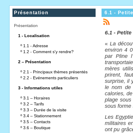
Présentation
6.1 - Petit
Présentation
6.1 - Petite
1 - Localisation
«
La découv
º
1.1 - Adresse
environ 4 0
º
1.2 - Comment s'y rendre?
par Pline 
2 – Présentation
transportai
mères utili
º
2.1 - Principaux thèmes présentés
prirent, fa
º
2.2 - Evénements particuliers
surprise, il
le nom de 
3 - Informations utiles
calories, de
º
3.1 – Horaires
plage sous 
º
3.2 – Tarifs
sous forme 
º
3.3 – Durée de la visite
º
3.4 – Stationnement
Les Egyptie
º
3.5 – Contacts
militaires e
º
3.6 – Boutique
ont pu grâc