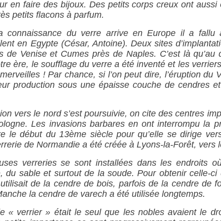
ur en faire des bijoux. Des petits corps creux ont aussi 
rès petits flacons à parfum.
a connaissance du verre arrive en Europe il a fallu 
lent en Egypte (César, Antoine). Deux sites d’implantat
s de Venise et Cumes près de Naples. C’est là qu’au 
tre ère, le soufflage du verre a été inventé et les verrie
 merveilles ! Par chance, si l’on peut dire, l’éruption du
leur production sous une épaisse couche de cendres e
on vers le nord s’est poursuivie, on cite des centres im
ologne. Les invasions barbares en ont interrompu la pr
dre le début du 13ème siècle pour qu’elle se dirige vers
rrerie de Normandie a été créée à Lyons-la-Forêt, vers 
es verreries se sont installées dans les endroits où 
, du sable et surtout de la soude. Pour obtenir celle-ci 
utilisait de la cendre de bois, parfois de la cendre de f
Manche la cendre de varech a été utilisée longtemps.
e « verrier » était le seul que les nobles avaient le dro