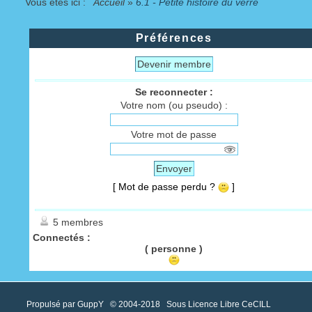
Vous êtes ici :
Accueil
»
6.1 - Petite histoire du verre
Préférences
Devenir membre
Se reconnecter :
Votre nom (ou pseudo) :
Votre mot de passe
Envoyer
[ Mot de passe perdu ?
]
5 membres
Connectés :
( personne )
Propulsé par GuppY
© 2004-2018
Sous Licence Libre CeCILL