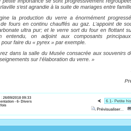
e petite importance se sont progressivement regroupées
rlaville s'est agrandie à la suite de mariages entre famill
rigine la production du verre a énormément progress
de fours en continu chauffés au gaz. L’appoint de sou
bonate ultra pur; et le verre sort du four en flottant s
en entendu, on adjoint aux composants principau
, pour faire du « pyrex » par exemple.
rez dans la salle du Musée consacrée aux souvenirs d
seignements sur l’élaboration du verre. »
Pr
 :
26/09/2018 09:33
entation - 6- Divers
fois
Prévisualiser...