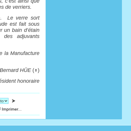
, c’est ainsi que
es de verriers.
é. Le verre sort
de est fait sous
ur un bain d’étain
x des adjuvants
e la Manufacture
Bernard HÜE
(
)
✝
ésident honoraire
Imprimer...