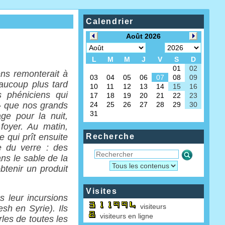
Calendrier
ens remonterait à
eaucoup plus tard
s phéniciens qui
» que nos grands
age pour la nuit,
 foyer. Au matin,
e qui prît ensuite
Recherche
e du verre : des
ans le sable de la
btenir un produit
Visites
s leur incursions
visiteurs
esh en Syrie). Ils
visiteurs en ligne
les de toutes les