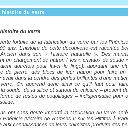
e histoire du verre
 histoire du verre
erte fortuite de la fabrication du verre par les Phénici
00 ans. L’histoire de cette découverte est racontée b
l’Ancien dans son « Histoire naturelle ». Des marin
ent un chargement de natron ( les « cristaux
de soude
saient autrefois pour laver le linge), abordant une pl
ute de pierre, des blocs de leur natron pour faire un
 y avait dans la cendre des perles brillantes d’une matièr
verre. On apprend donc ainsi ce qu’il faut pour fair
 la soude, de la silice et surtout du calcaire – présent d
forme de restes de coquillages – indispensable pour o
solide.
ns ont sans doute importé la fabrication du verre aprè
n Phénicie (victoire de Ramsès II sur les Hittites à Kad
e aux connaissances de leurs chimistes produire des per