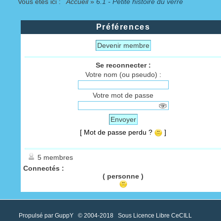
Vous êtes ici :
Accueil
»
6.1 - Petite histoire du verre
Préférences
Devenir membre
Se reconnecter :
Votre nom (ou pseudo) :
Votre mot de passe
Envoyer
[ Mot de passe perdu ?
]
5 membres
Connectés :
( personne )
Propulsé par GuppY
© 2004-2018
Sous Licence Libre CeCILL