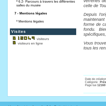
verreries d
º
6.2- Parcours à travers les différentes
salles du musée
celle de Tou
7 - Mentions légales
Depuis l'o
maintenant 
º
Mentions légales
forme de car
fondu. Bi
Visites
spécifiques
visiteurs
Vous trouve
visiteurs en ligne
tous les ren
Date de création
Catégorie :
Prés
Page lue
12160 