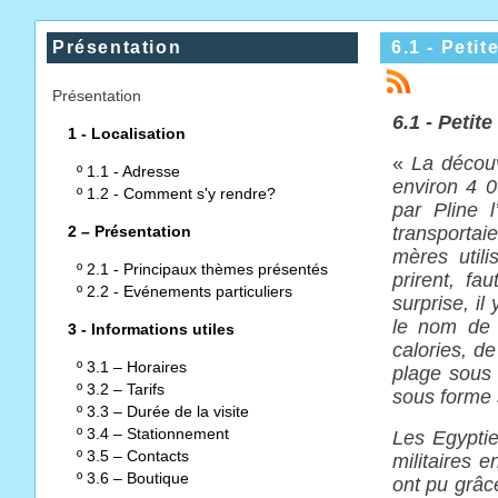
Présentation
6.1 - Petit
Présentation
6.1 - Petite
1 - Localisation
«
La découv
º
1.1 - Adresse
environ 4 0
º
1.2 - Comment s'y rendre?
par Pline 
2 – Présentation
transportai
mères utili
º
2.1 - Principaux thèmes présentés
prirent, fa
º
2.2 - Evénements particuliers
surprise, il
le nom de 
3 - Informations utiles
calories, de
º
3.1 – Horaires
plage sous 
º
3.2 – Tarifs
sous forme 
º
3.3 – Durée de la visite
º
3.4 – Stationnement
Les Egyptie
º
3.5 – Contacts
militaires e
º
3.6 – Boutique
ont pu grâc