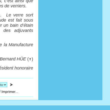
, c’est ainsi que
es de verriers.
é. Le verre sort
de est fait sous
ur un bain d’étain
x des adjuvants
e la Manufacture
Bernard HÜE
(
)
✝
ésident honoraire
Imprimer...