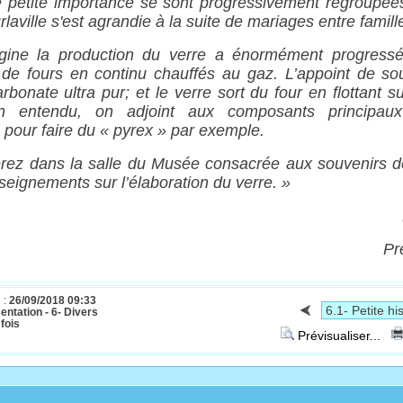
e petite importance se sont progressivement regroupées
rlaville s'est agrandie à la suite de mariages entre famill
rigine la production du verre a énormément progress
de fours en continu chauffés au gaz. L’appoint de sou
bonate ultra pur; et le verre sort du four en flottant s
en entendu, on adjoint aux composants principau
, pour faire du « pyrex » par exemple.
rez dans la salle du Musée consacrée aux souvenirs d
seignements sur l’élaboration du verre. »
Pr
 :
26/09/2018 09:33
entation - 6- Divers
fois
Prévisualiser...