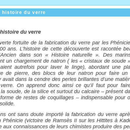
e histoire du verre
 histoire du verre
erte fortuite de la fabrication du verre par les Phénici
00 ans. L’histoire de cette découverte est racontée b
l’Ancien dans son « Histoire naturelle ». Des marin
ent un chargement de natron ( les « cristaux
de soude
saient autrefois pour laver le linge), abordant une pl
ute de pierre, des blocs de leur natron pour faire un
 y avait dans la cendre des perles brillantes d’une matièr
verre. On apprend donc ainsi ce qu’il faut pour fair
 la soude, de la silice et surtout du calcaire – présent d
forme de restes de coquillages – indispensable pour o
solide.
ns ont sans doute importé la fabrication du verre aprè
n Phénicie (victoire de Ramsès II sur les Hittites à Kad
e aux connaissances de leurs chimistes produire des per