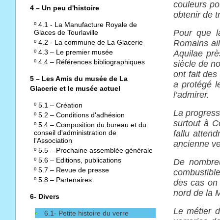
couleurs po
4 – Un peu d'histoire
obtenir de t
º
4.1 - La Manufacture Royale de
Pour que l
Glaces de Tourlaville
º
4.2 - La commune de La Glacerie
Romains ail
º
4.3 – Le premier musée
Aquilae prè
º
4.4 – Références bibliographiques
siècle de no
ont fait des
5 – Les Amis du musée de La
a protégé 
Glacerie et le musée actuel
l’admirer.
º
5.1 – Création
La progressi
º
5.2 – Conditions d'adhésion
surtout à C
º
5.4 – Composition du bureau et du
conseil d'administration de
fallu atten
l'Association
ancienne ve
º
5.5 – Prochaine assemblée générale
º
5.6 – Editions, publications
De nombreus
º
5.7 – Revue de presse
combustible
º
5.8 – Partenaires
des cas on 
nord de la 
6- Divers
Le métier d
6.1- Petite histoire du verre