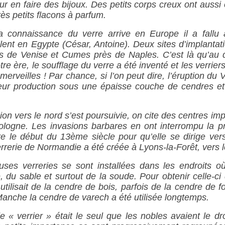
ur en faire des bijoux. Des petits corps creux ont aussi 
rès petits flacons à parfum.
a connaissance du verre arrive en Europe il a fallu 
lent en Egypte (César, Antoine). Deux sites d’implantat
s de Venise et Cumes près de Naples. C’est là qu’au 
tre ère, le soufflage du verre a été inventé et les verrie
 merveilles ! Par chance, si l’on peut dire, l’éruption du
leur production sous une épaisse couche de cendres e
on vers le nord s’est poursuivie, on cite des centres im
ologne. Les invasions barbares en ont interrompu la pr
dre le début du 13ème siècle pour qu’elle se dirige vers
rrerie de Normandie a été créée à Lyons-la-Forêt, vers 
es verreries se sont installées dans les endroits où 
, du sable et surtout de la soude. Pour obtenir celle-ci 
utilisait de la cendre de bois, parfois de la cendre de f
Manche la cendre de varech a été utilisée longtemps.
e « verrier » était le seul que les nobles avaient le dro