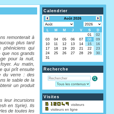
Calendrier
ens remonterait à
eaucoup plus tard
s phéniciens qui
» que nos grands
age pour la nuit,
 foyer. Au matin,
e qui prît ensuite
Recherche
e du verre : des
ans le sable de la
btenir un produit
Visites
s leur incursions
visiteurs
esh en Syrie). Ils
visiteurs en ligne
les de toutes les