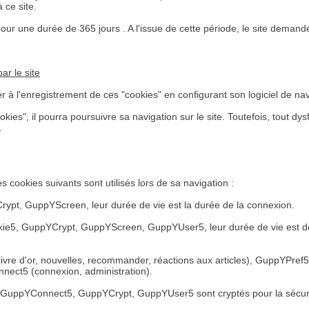
 ce site.
r une durée de 365 jours . A l'issue de cette période, le site demander
par le site
ser à l'enregistrement de ces "cookies" en configurant son logiciel de nav
cookies", il pourra poursuivre sa navigation sur le site. Toutefois, tout
.
e les cookies suivants sont utilisés lors de sa navigation :
ypt, GuppYScreen, leur durée de vie est la durée de la connexion.
, GuppYCrypt, GuppYScreen, GuppYUser5, leur durée de vie est de 36
 livre d'or, nouvelles, recommander, réactions aux articles), GuppYPref
nect5 (connexion, administration).
 GuppYConnect5, GuppYCrypt, GuppYUser5 sont cryptés pour la sécurité