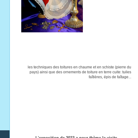
les techniques des toitures en chaume et en schiste (pierre du
pays) ainsi que des ornements de toiture en terre cuite: tuiles
faîtières, épis de faîtage...
L'exposition de 2023 a pour thème la visite