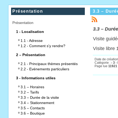
Présentation
3.3 – Durée
Présentation
3.
3 – Durée
1 - Localisation
Visite guid
º
1.1 - Adresse
º
1.2 - Comment s'y rendre?
Visite libre
2 – Présentation
Date de création
Catégorie :
- 3 -
º
2.1 - Principaux thèmes présentés
Page lue
11921 
º
2.2 - Evénements particuliers
3 - Informations utiles
º
3.1 – Horaires
º
3.2 – Tarifs
º
3.3 – Durée de la visite
º
3.4 – Stationnement
º
3.5 – Contacts
º
3.6 – Boutique