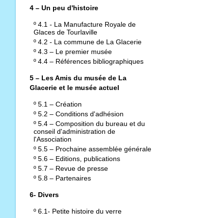
4 – Un peu d'histoire
º
4.1 - La Manufacture Royale de
Glaces de Tourlaville
º
4.2 - La commune de La Glacerie
º
4.3 – Le premier musée
º
4.4 – Références bibliographiques
5 – Les Amis du musée de La
Glacerie et le musée actuel
º
5.1 – Création
º
5.2 – Conditions d'adhésion
º
5.4 – Composition du bureau et du
conseil d'administration de
l'Association
º
5.5 – Prochaine assemblée générale
º
5.6 – Editions, publications
º
5.7 – Revue de presse
º
5.8 – Partenaires
6- Divers
º
6.1- Petite histoire du verre