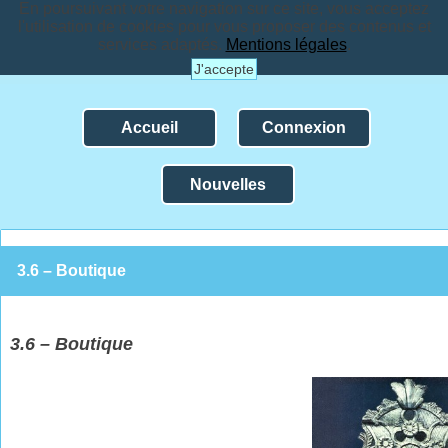
En poursuivant votre navigation sur ce site, vous acceptez
l'utilisation de cookies pour vous proposer des contenus et
services adaptés.
Mentions légales
.
J'accepte
Accueil
Connexion
Nouvelles
3.6 – Boutique
3.
6 – Boutique