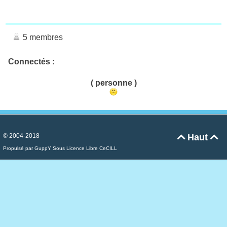
5 membres
Connectés :
( personne )
© 2004-2018
Haut


Propulsé par GuppY
Sous Licence Libre CeCILL