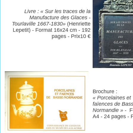
Livre : « Sur les traces de la
Manufacture des Glaces -
Tourlaville 1667-1830»
(Henriette
Lepetit) - Format 16x24 cm -
192
pages - Prix10 €
Brochure :
« Porcelaines et
faïences de Bas
Normandie »
- F
A4 - 24 pages - P