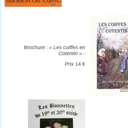
Brochure :
«
Les c
oiffes
en
Cotentin
»
-
Prix 14 €