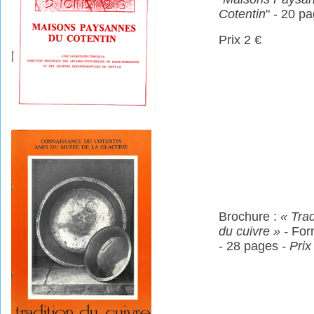
Cotentin
" - 20 pa
Prix 2 €
Brochure :
« Trad
du cuivre » -
For
- 28 pages
- Pri