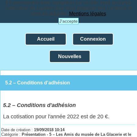
En poursuivant votre navigation sur ce site, vous acceptez
l'utilisation de cookies pour vous proposer des contenus et
services adaptés.
Mentions légales
.
J'accepte
Accueil
Connexion
Nouvelles
5.2 – Conditions d'adhésion
5.
2
–
Conditions d'adhésion
La cotisation pour l'année 2022 est de 20 €.
Date de création :
19/09/2018 10:14
Catégorie :
Présentation - 5 – Les Amis du musée de La Glacerie et le