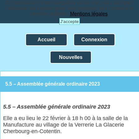
En poursuivant votre navigation sur ce site, vous acceptez
l'utilisation de cookies pour vous proposer des contenus et
services adaptés.
Mentions légales
.
J'accepte
Accueil
Connexion
Nouvelles
5.5 – Assemblée générale ordinaire 2023
5.
5
– A
ssemblée générale ordinaire 2023
Elle a eu lieu le 22 février à 18 h 00 à la salle de la
Manufacture au village de la Verrerie La Glacerie
Cherbourg-en-Cotentin.