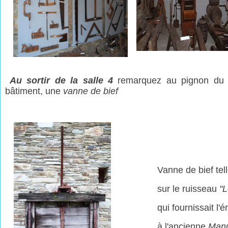
Au sortir de la salle 4
remarquez au pig
n
on du
bâtiment, une
v
anne de bief
Vanne de bief telle
sur le ruisseau
"L
qui fournissait l'
à l'ancienne
Manu