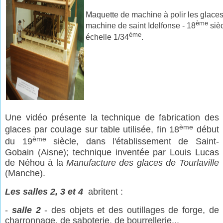
Maquette de machine à polir les glaces,
ème
machine de saint Idelfonse - 18
sièc
ème
échelle 1/34
.
Une vidéo présente la technique de fabrication des
ème
glaces par coulage sur table utilisée, fin 18
début
ème
du 19
siècle, dans l'établissement de Saint-
Gobain (Aisne); technique inventée par Louis Lucas
de Néhou à la
Manufacture des glaces de Tourlaville
(Manche).
Les salles 2, 3 et 4
abritent :
-
salle 2
- des objets et des outillages de forge, de
charronnage, de saboterie, de bourrellerie...