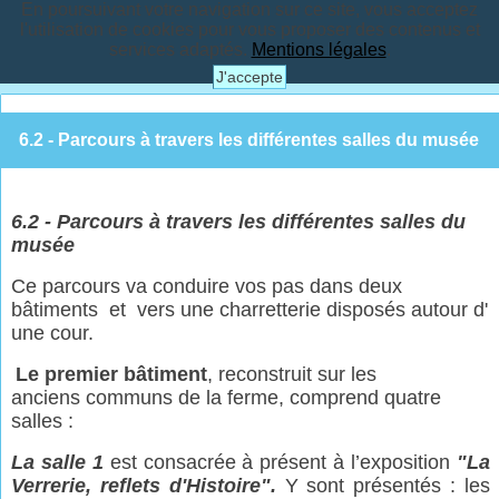
En poursuivant votre navigation sur ce site, vous acceptez
l'utilisation de cookies pour vous proposer des contenus et
services adaptés.
Mentions légales
.
J'accepte
6.2 - Parcours à travers les différentes salles du musée
6.2 - Parcours à travers les différentes salles du
musée
Ce parcours va conduire vos pas dans deux
bâtiments et vers une charretterie disposés autour d'
une cour.
Le premier bâtiment
, reconstruit sur les
anciens communs de la ferme, comprend quatre
salles :
La salle 1
est consacrée à présent à l’exposition
"La
Verrerie, reflets d'Histoire".
Y sont présentés : les