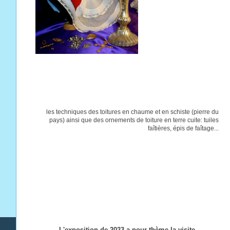
les techniques des toitures en chaume et en schiste (pierre du
pays) ainsi que des ornements de toiture en terre cuite: tuiles
faîtières, épis de faîtage...
L'exposition de 2023 a pour thème la visite