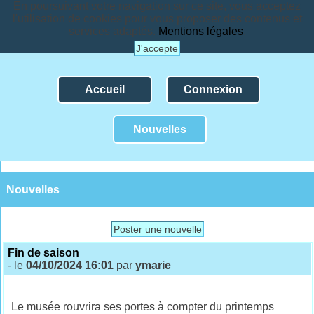
En poursuivant votre navigation sur ce site, vous acceptez
l'utilisation de cookies pour vous proposer des contenus et
services adaptés.
Mentions légales
.
J'accepte
Accueil
Connexion
Nouvelles
Nouvelles
Poster une nouvelle
Fin de saison
- le
04/10/2024 16:01
par
ymarie
Le musée rouvrira ses portes à compter du printemps